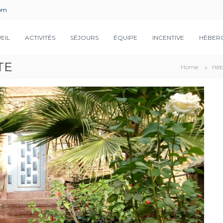
com
EIL
ACTIVITÉS
SÉJOURS
ÉQUIPE
INCENTIVE
HÉBER
TE
Home
Héb