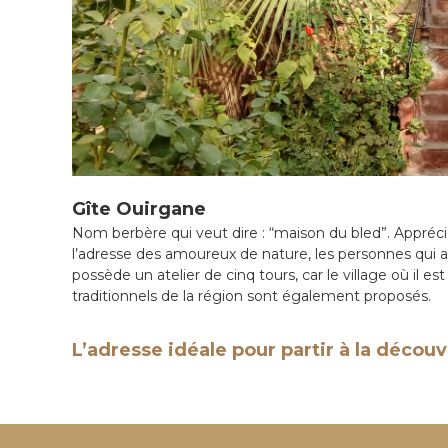
i
N
a
l
i
s
é
e
e
n
C
Gîte Ouirgane
i
r
Nom berbère qui veut dire : “maison du bled”.
Appréci
c
l’adresse des amoureux de nature, les personnes qui a
u
possède un atelier de cinq tours, car le village où il es
i
traditionnels de la région sont également proposés.
t
s
L’adresse idéale pour partir à la décou
&
S
é
j
o