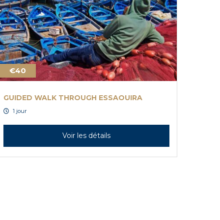
€40
GUIDED WALK THROUGH ESSAOUIRA
1 jour
Voir les détails