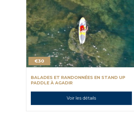
€30
BALADES ET RANDONNÉES EN STAND UP
PADDLE À AGADIR
Voir les détails