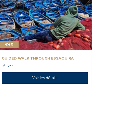
€40
GUIDED WALK THROUGH ESSAOUIRA
1 jour
Voir les détails