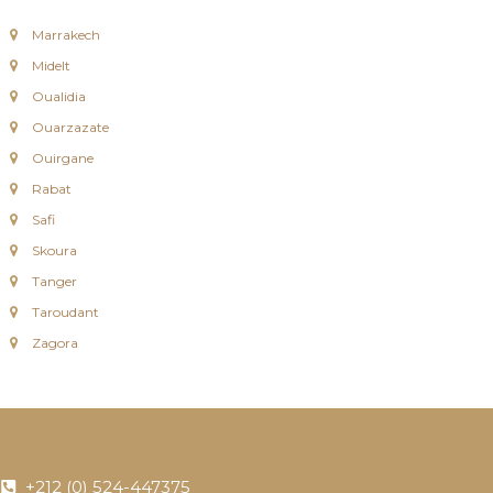
Marrakech
Midelt
Oualidia
Ouarzazate
Ouirgane
Rabat
Safi
Skoura
Tanger
Taroudant
Zagora
+212 (0) 524-447375