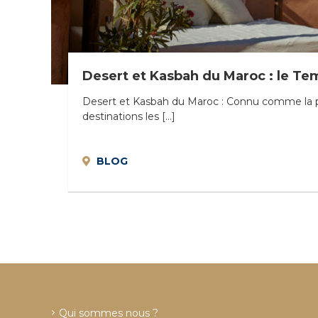
i
N
a
l
i
s
Desert et Kasbah du Maroc : le Te
é
e
Desert et Kasbah du Maroc : Connu comme la por
e
destinations les […]
n
C
i
BLOG
r
c
u
i
t
s
&
S
é
j
Qui sommes nous ?
o