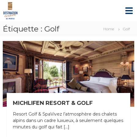
S
D
A
k
g
E
i
e
S
n
p
T
c
Étiquette :
Golf
t
Home
Golf
e
I
o
d
c
N
e
o
A
v
n
o
T
y
t
I
a
e
O
g
n
e
N
t
s
E
s
V
p
é
A
MICHLIFEN RESORT & GOLF
c
S
i
Resort Golf & SpaVivez l’atmosphère des chalets
I
a
l
alpins dans un cadre luxueux, à seulement quelques
O
i
minutes du golf qui fait […]
N
s
é