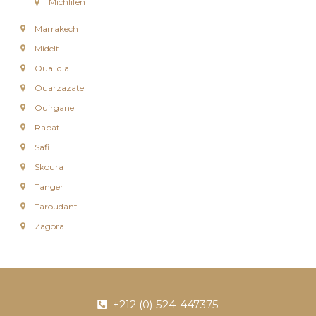
Michlifen
c
Marrakech
Midelt
Oualidia
Ouarzazate
Ouirgane
Rabat
Safi
Skoura
Tanger
Taroudant
Zagora
+212 (0) 524-447375