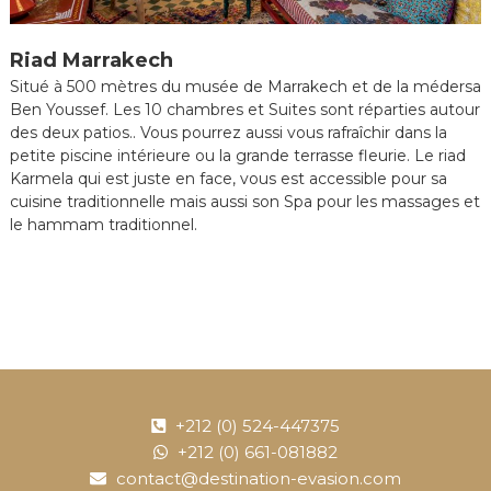
e
e
n
Riad Marrakech
C
Situé à 500 mètres du musée de Marrakech et de la médersa
i
Ben Youssef. Les 10 chambres et Suites sont réparties autour
r
des deux patios.. Vous pourrez aussi vous rafraîchir dans la
c
petite piscine intérieure ou la grande terrasse fleurie. Le riad
u
i
Karmela qui est juste en face, vous est accessible pour sa
t
cuisine traditionnelle mais aussi son Spa pour les massages et
s
le hammam traditionnel.
&
S
é
j
o
u
r
s
a
u
+212 (0) 524-447375
M
+212 (0) 661-081882
a
r
contact@destination-evasion.com
o