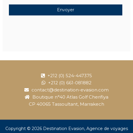
+212 (0) 524-447375
+212 (0) 661-081882
contact@destination-evasion.com
Boutique n°40 Atlas Golf Cherifiya
CP 40065 Tassoultant, Marrakech
Copyright © 2026
Destination Evasion
, Agence de voyages