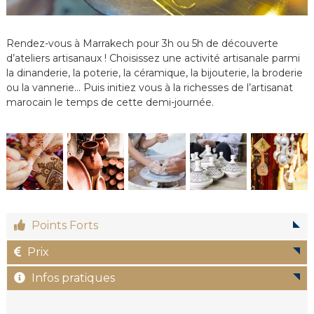
e
e
n
Rendez-vous à Marrakech pour 3h ou 5h de découverte
C
d’ateliers artisanaux ! Choisissez une activité artisanale parmi
i
la dinanderie, la poterie, la céramique, la bijouterie, la broderie
r
ou la vannerie… Puis initiez vous à la richesses de l’artisanat
c
u
marocain le temps de cette demi-journée.
i
t
s
&
S
é
j
o
u
Points Forts
r
s
a
Prix
u
M
Infos pratiques
a
r
o