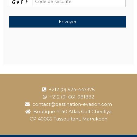
+212 (0) 524-447375
+212 (0) 661-081882
contact@destination-evasion.com
Boutique n°40 Atlas Golf Cherifiya
CP 40065 Tassoultant, Marrakech