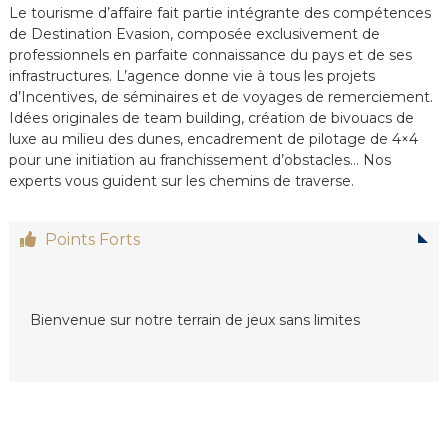
Le tourisme d’affaire fait partie intégrante des compétences
e
de Destination Evasion, composée exclusivement de
e
n
professionnels en parfaite connaissance du pays et de ses
C
infrastructures. L’agence donne vie à tous les projets
i
d’Incentives, de séminaires et de voyages de remerciement.
r
Idées originales de team building, création de bivouacs de
c
luxe au milieu des dunes, encadrement de pilotage de 4×4
u
pour une initiation au franchissement d’obstacles… Nos
i
t
experts vous guident sur les chemins de traverse.
s
&
S
Points Forts
é
j
o
u
Bienvenue sur notre terrain de jeux sans limites
r
s
a
u
M
a
r
o