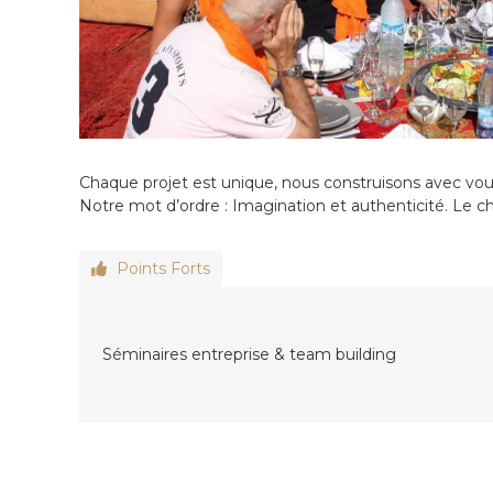
i
N
a
l
i
s
é
e
e
Chaque projet est unique, nous construisons avec vo
n
Notre mot d’ordre : Imagination et authenticité. Le 
C
i
r
Points Forts
c
u
i
t
Séminaires entreprise & team building
s
&
S
é
j
o