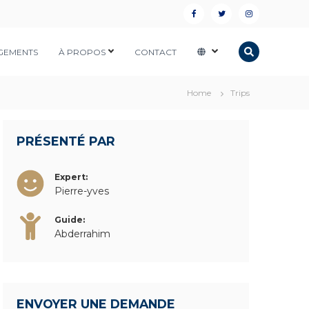
F
T
I
a
w
n
GEMENTS
À PROPOS
CONTACT
c
i
s
e
t
t
Home
Trips
b
t
a
o
e
g
o
r
r
PRÉSENTÉ PAR
k
a
Expert:
m
Pierre-yves
Guide:
Abderrahim
ENVOYER UNE DEMANDE