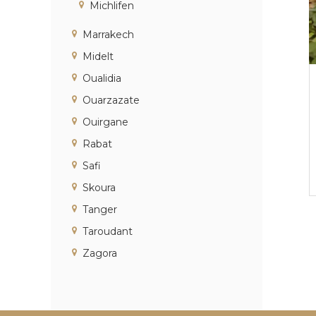
i
N
Michlifen
a
l
Marrakech
i
Midelt
s
é
Oualidia
e
Ouarzazate
e
n
Ouirgane
C
Rabat
i
r
Safi
c
Skoura
u
i
Tanger
t
Taroudant
s
&
Zagora
S
é
j
o