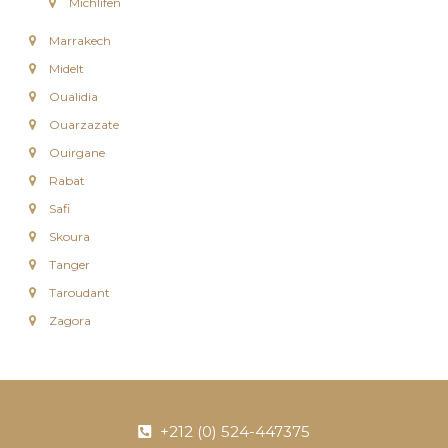
Michlifen
c
Marrakech
Midelt
Oualidia
Ouarzazate
Ouirgane
Rabat
Safi
Skoura
Tanger
Taroudant
Zagora
+212 (0) 524-447375