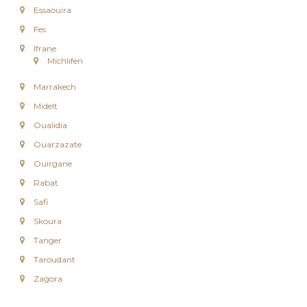
Essaouira
c
Fes
Ifrane
Michlifen
Marrakech
Midelt
Oualidia
Ouarzazate
Ouirgane
Rabat
Safi
Skoura
Tanger
Taroudant
Zagora