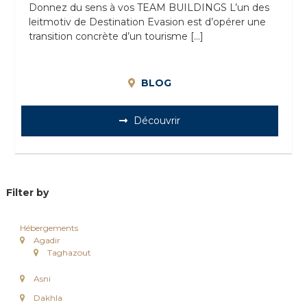
Donnez du sens à vos TEAM BUILDINGS L’un des
e
leitmotiv de Destination Evasion est d’opérer une
e
n
transition concrète d’un tourisme […]
C
i
r
BLOG
c
u
i
Découvrir
t
s
&
S
é
j
Filter by
o
u
r
Hébergements
s
Agadir
a
Taghazout
u
M
Asni
a
r
Dakhla
o