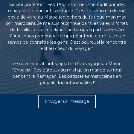
Sa ville préférée : “Fes. Pour sa dimension traditionnelle,
e
e
mais aussi et surtout, spirituelle. C’est Fes qui m’a donné
n
envie de vivre au Maroc (en dehors du fait que mon mari
C
soir marocain). Je me suis reconnue dans les valeurs fortes
i
de famille, et cette relation au temps si particulière. Au
r
Maroc, nous prenons le temps pour tout, entre autres le
c
temps de connaître les gens. C’est pourquoi la rencontre
u
i
est au coeur du voyage.”
t
s
Le souvenir qu’il faut rapporter d’un voyage au Maroc :
&
S
“Chbakia ! Ces gâteaux au miel qu’on mange surtout
é
pendant le Ramadan. Les pâtisseries marocaines en
j
général… Incontournables !”
o
u
r
Envoyer un message
s
a
u
M
a
r
o