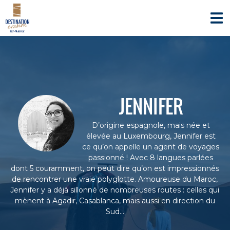
S
D
A
k
g
E
i
e
S
n
p
T
c
t
e
I
o
d
c
N
e
o
A
v
n
o
T
JENNIFER
y
t
I
a
e
O
g
n
D’origine espagnole, mais née et
e
N
t
élevée au Luxembourg, Jennifer est
s
E
s
ce qu’on appelle un agent de voyages
V
p
passionné ! Avec 8 langues parlées
é
A
dont 5 couramment, on peut dire qu’on est impressionnés
c
de rencontrer une vraie polyglotte. Amoureuse du Maroc,
S
i
Jennifer y a déjà sillonné de nombreuses routes : celles qui
I
a
mènent à Agadir, Casablanca, mais aussi en direction du
l
O
i
Sud…
N
s
é