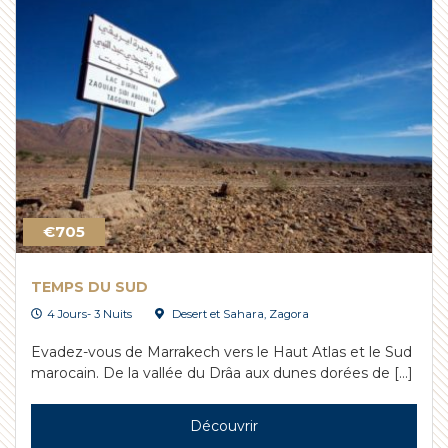
€705
TEMPS DU SUD
4 Jours- 3 Nuits
Desert et Sahara
,
Zagora
Evadez-vous de Marrakech vers le Haut Atlas et le Sud
marocain. De la vallée du Drâa aux dunes dorées de […]
Découvrir