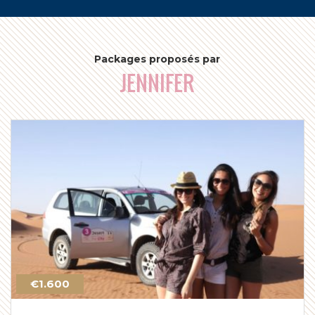
c
Packages proposés par
JENNIFER
€1.600