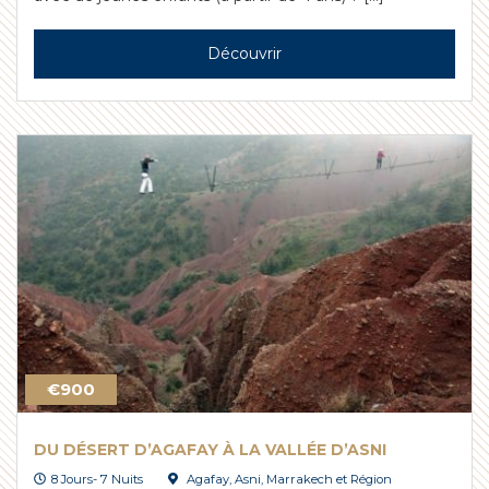
Découvrir
€900
DU DÉSERT D’AGAFAY À LA VALLÉE D’ASNI
8 Jours- 7 Nuits
Agafay
,
Asni
,
Marrakech et Région