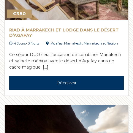
€380
RIAD À MARRAKECH ET LODGE DANS LE DÉSERT
D’AGAFAY
4 Jours- 3 Nuits
Agafay
,
Marrakech
,
Marrakech et Région
Ce séjour DUO sera l’occasion de combiner Marrakech
et sa belle médina avec le désert d’Agafay dans un
cadre magique. […]
Découvrir