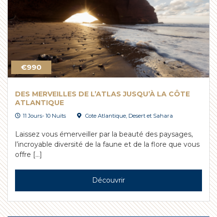
€990
DES MERVEILLES DE L’ATLAS JUSQU’À LA CÔTE
ATLANTIQUE
11 Jours- 10 Nuits
Cote Atlantique
,
Desert et Sahara
Laissez vous émerveiller par la beauté des paysages,
l’incroyable diversité de la faune et de la flore que vous
offre […]
Découvrir