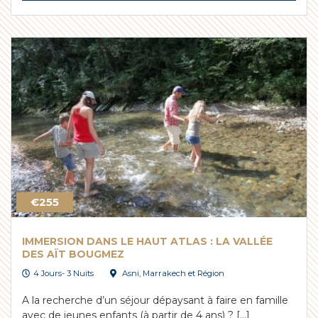
€255
IMMERSION DANS LE HAUT ATLAS : LA VALLÉE
DES AÏT BOUGMEZ
4 Jours- 3 Nuits
Asni
,
Marrakech et Région
A la recherche d’un séjour dépaysant à faire en famille
avec de jeunes enfants (à partir de 4 ans) ? […]