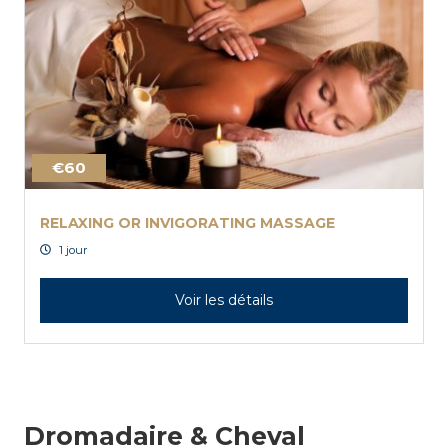
€60
RELAXING OR INVIGORATING MASSAGE
1 jour
Voir les détails
Dromadaire & Cheval