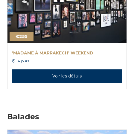
€255
‘MADAME À MARRAKECH’ WEEKEND
4 jours
Voir les détails
Balades